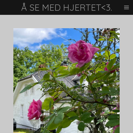
Å SE MED HJERTET<3.
Gå
til
hovedinnhold